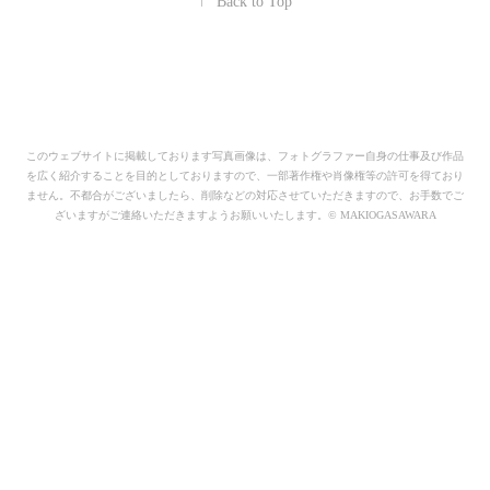
↑
Back to Top
このウェブサイトに掲載しております写真画像は、フォトグラファー自身の仕事及び作品
を広く紹介することを目的としておりますので、一部著作権や肖像権等の許可を得ており
ません。不都合がございましたら、削除などの対応させていただきますので、お手数でご
ざいますがご連絡いただきますようお願いいたします。© MAKIOGASAWARA