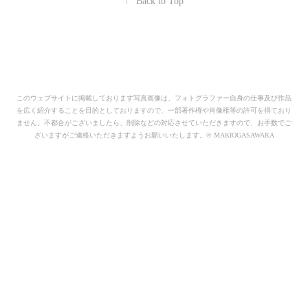
↑
Back to Top
このウェブサイトに掲載しております写真画像は、フォトグラファー自身の仕事及び作品
を広く紹介することを目的としておりますので、一部著作権や肖像権等の許可を得ており
ません。不都合がございましたら、削除などの対応させていただきますので、お手数でご
ざいますがご連絡いただきますようお願いいたします。© MAKIOGASAWARA