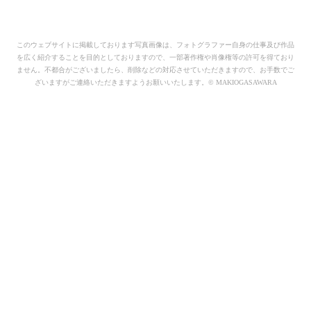
このウェブサイトに掲載しております写真画像は、フォトグラファー自身の仕事及び作品
を広く紹介することを目的としておりますので、一部著作権や肖像権等の許可を得ており
ません。不都合がございましたら、削除などの対応させていただきますので、お手数でご
ざいますがご連絡いただきますようお願いいたします。© MAKIOGASAWARA