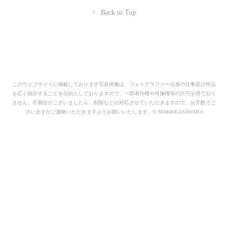
↑
Back to Top
このウェブサイトに掲載しております写真画像は、フォトグラファー自身の仕事及び作品
を広く紹介することを目的としておりますので、一部著作権や肖像権等の許可を得ており
ません。不都合がございましたら、削除などの対応させていただきますので、お手数でご
ざいますがご連絡いただきますようお願いいたします。© MAKIOGASAWARA